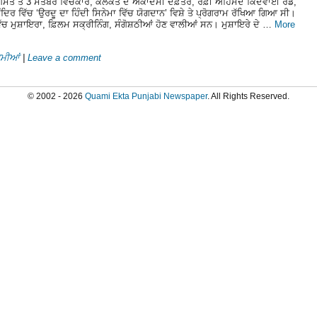
ਸਤ ਤੋਂ 3 ਸਤੰਬਰ ਵਿਚਕਾਰ, ਕਲਕੱਤੇ ਦੇ ਅਕਾਦਮੀ ਦਫ਼ਤਰ, ਰਫ਼ੀ ਅਹਿਮਦ ਕਿਦਵਾਈ ਰੋਡ,
ਦਿਰ ਵਿੱਚ ‘ਉਰਦੂ ਦਾ ਹਿੰਦੀ ਸਿਨੇਮਾ ਵਿੱਚ ਯੋਗਦਾਨ’ ਵਿਸ਼ੇ ਤੇ ਪ੍ਰੋਗਰਾਮ ਰੱਖਿਆ ਗਿਆ ਸੀ।
ੱਚ ਮੁਸ਼ਾਇਰਾ, ਫ਼ਿਲਮ ਸਕ੍ਰੀਨਿੰਗ, ਸੰਗੋਸ਼ਠੀਆਂ ਹੋਣ ਵਾਲੀਆਂ ਸਨ। ਮੁਸ਼ਾਇਰੇ ਦੇ …
More
ਮੀਆਂ
|
Leave a comment
© 2002 - 2026
Quami Ekta Punjabi Newspaper
. All Rights Reserved.