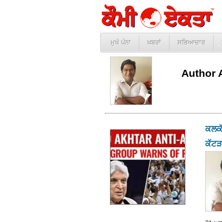
ਮੁਖੱ ਪੰਨਾ
ਖ਼ਬਰਾਂ
ਸਭਿਆਚਾਰ
Author 
ਕਲਕੱ
ਕੱਟੜ