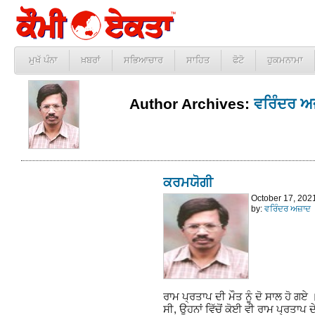
ਮੁਖੱ ਪੰਨਾ
ਖ਼ਬਰਾਂ
ਸਭਿਆਚਾਰ
ਸਾਹਿਤ
ਫੋਟੋ
ਹੁਕਮਨਾਮਾ
Author Archives:
ਵਰਿੰਦਰ ਅ
ਕਰਮਯੋਗੀ
October 17, 202
by:
ਵਰਿੰਦਰ ਅਜ਼ਾਦ
ਰਾਮ ਪ੍ਰਤਾਪ ਦੀ ਮੌਤ ਨੂੰ ਦੋ ਸਾਲ ਹੋ ਗਏ ।
ਸੀ, ਉਹਨਾਂ ਵਿੱਚੋਂ ਕੋਈ ਵੀ ਰਾਮ ਪ੍ਰਤਾਪ 