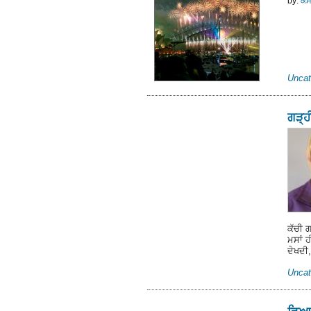
by:
ਕੌ
Uncat
ਗੜ੍ਹ
ਕੱਚੀ ਗ
ਮਸਾਂ ਹ
ਦੇਖਦੀ
Uncat