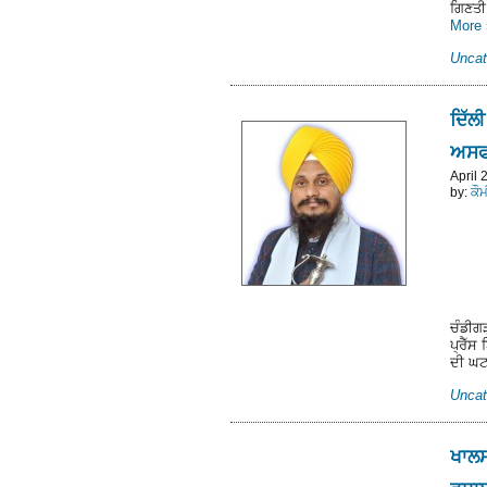
ਗਿਣਤੀ 
More
Uncat
ਦਿੱਲ
ਅਸਫ
April 
by:
ਕੌ
ਚੰਡੀਗ
ਪ੍ਰੈੱਸ
ਦੀ ਘਟ
Uncat
ਖਾਲਸ