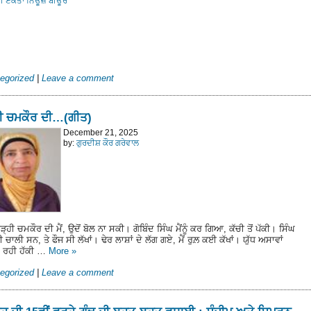
ਮੀ ਏਕਤਾ ਨਿਊਜ਼ ਬੀਊਰੋ
egorized
|
Leave a comment
ੀ ਚਮਕੌਰ ਦੀ…(ਗੀਤ)
December 21, 2025
by:
ਗੁਰਦੀਸ਼ ਕੌਰ ਗਰੇਵਾਲ
ੜ੍ਹੀ ਚਮਕੌਰ ਦੀ ਮੈਂ, ਉਦੋਂ ਬੋਲ ਨਾ ਸਕੀ। ਗੋਬਿੰਦ ਸਿੰਘ ਮੈਂਨੂੰ ਕਰ ਗਿਆ, ਕੱਚੀ ਤੋਂ ਪੱਕੀ। ਸਿੰਘ
ੀ ਚਾਲੀ ਸਨ, ਤੇ ਫੌਜ ਸੀ ਲੱਖਾਂ। ਢੇਰ ਲਾਸ਼ਾਂ ਦੇ ਲੱਗ ਗਏ, ਮੈਂ ਰੁਲ਼ ਕਈ ਕੱਖਾਂ। ਯੁੱਧ ਅਸਾਵਾਂ
, ਰਹੀ ਹੱਕੀ …
More
»
egorized
|
Leave a comment