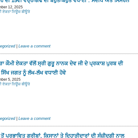
 ਦੀ 15ਵੀਂ ਵਰ੍ਹੇ-ਗੰਢ ਦੀ ਬਹੁਤ-ਬਹੁਤ ਵਧਾਈ : ਸੰਦੀਪ ਅਤੇ ਸਿਮਰਨ
ber 12, 2025
ਮੀ ਏਕਤਾ ਨਿਊਜ਼ ਬੀਊਰੋ
egorized
|
Leave a comment
ਾ ਕੌਮੀ ਏਕਤਾ ਵੱਲੋਂ ਸ੍ਰੀ ਗੁਰੂ ਨਾਨਕ ਦੇਵ ਜੀ ਦੇ ਪ੍ਰਕਾਸ਼ ਪੁਰਬ ਦੀ
ਹ ਸਿੱਖ ਜਗਤ ਨੂੰ ਲੱਖ-ਲੱਖ ਵਧਾਈ ਹੋਵੇ
ber 5, 2025
ਮੀ ਏਕਤਾ ਨਿਊਜ਼ ਬੀਊਰੋ
egorized
|
Leave a comment
 ਤੋਂ ਪ੍ਰਭਾਵਿਤ ਗਰੀਬਾਂ, ਕਿਸਾਨਾਂ ਤੇ ਦਿਹਾੜੀਦਾਰਾਂ ਦੀ ਸੰਜ਼ੀਦਗੀ ਨਾਲ