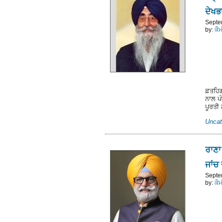
ਦੇਖਭ
Septe
by:
ਕੌ
ਫ਼ਤਹਿਗ
ਨਾਲ ਪ
ਪੂਰਤੀ 
Uncat
ਰਾਣਾ
ਜਾਂਚ
Septe
by:
ਕੌ